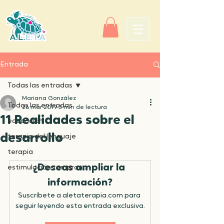
Entrada
Todas las entradas
Mariana González
Todas las entradas
26 mar 2019
3 min de lectura
11 Realidades sobre el
educación
desarrollo
terapia del lenguaje
terapia
¿Deseas ampliar la 
estimulación temprana
información?
Suscríbete a aletaterapia.com para 
seguir leyendo esta entrada exclusiva.