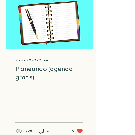
2 ene 2020
∙
2
min
Planeando (agenda
gratis)
1228
0
9