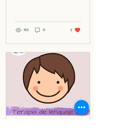
153
0
2
29 jul 2019
∙
2
min