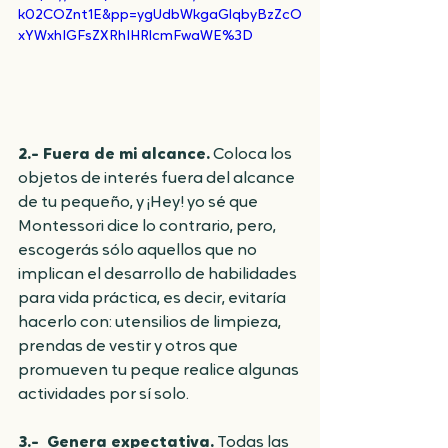
k02COZnt1E&pp=ygUdbWkgaGlqbyBzZcO
xYWxhIGFsZXRhIHRlcmFwaWE%3D
2.- Fuera de mi alcance.
 Coloca los 
objetos de interés fuera del alcance 
de tu pequeño, y ¡Hey! yo sé que 
Montessori dice lo contrario, pero, 
escogerás sólo aquellos que no 
implican el desarrollo de habilidades 
para vida práctica, es decir, evitaría 
hacerlo con: utensilios de limpieza, 
prendas de vestir y otros que 
promueven tu peque realice algunas 
actividades por sí solo.
3.-  Genera expectativa.
 Todas las 