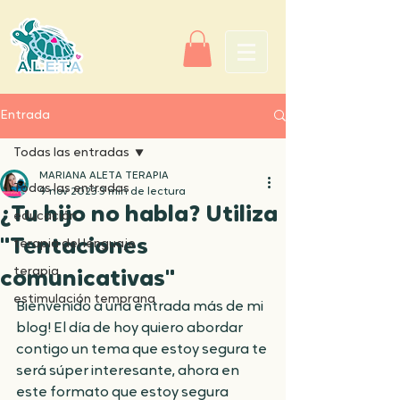
Entrada
Todas las entradas
MARIANA ALETA TERAPIA
Todas las entradas
9 nov 2023
3 min de lectura
¿Tu hijo no habla? Utiliza
educación
"Tentaciones
terapia del lenguaje
terapia
comunicativas"
estimulación temprana
Bienvenido a una entrada más de mi 
blog! El día de hoy quiero abordar 
contigo un tema que estoy segura te 
será súper interesante, ahora en 
este formato que estoy segura 